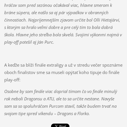
hráčov som pred sezónou očakával viac, hlavne smerom k
bráne súpera, ale našlo sa aj pár výpadkov v obranných
činnostiach. Najpríjemnejším zjavom určite bol Olli Hietajärvi,
s ktorým sa hralo veľmi dobre a pre celý tím to bola dobrá
škola. Hlavne jeho streľba bola skvelá. Svojimi výkonmi najmä v
play-off potešil aj Ján Purc.
A keďže sa blíži finále extraligy a už v stredu večer spoznáme
oboch finalistov sme sa museli opýtať koho tipuje do finále
play-off:
Osobne by som finále viac doprial tímom čo vo finále minulý
rok neboli Dragonsu a ATU, ale to sa určite nestane. Navyše
som sa so spoluhráčom Purcom stavil, takže budem trvať na
svojom tipe spred víkendu – Dragons a Florko.