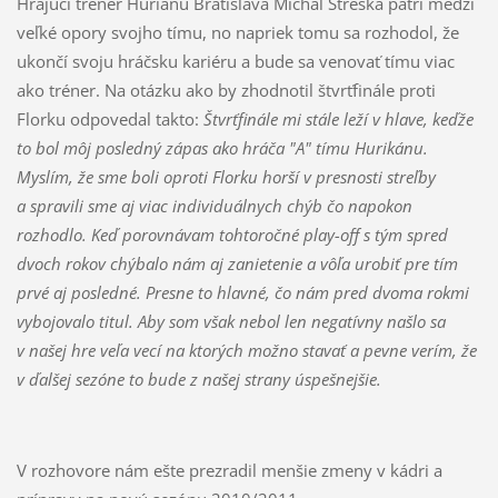
Hrajúci tréner Huriánu Bratislava Michal Streška patrí medzi
veľké opory svojho tímu, no napriek tomu sa rozhodol, že
ukončí svoju hráčsku kariéru a bude sa venovať tímu viac
ako tréner. Na otázku ako by zhodnotil štvrťfinále proti
Florku odpovedal takto:
Štvrťfinále mi stále leží v hlave, keďže
to bol môj posledný zápas ako hráča "A" tímu Hurikánu.
Myslím, že sme boli oproti Florku horší v presnosti streľby
a spravili sme aj viac individuálnych chýb čo napokon
rozhodlo. Keď porovnávam tohtoročné play-off s tým spred
dvoch rokov chýbalo nám aj zanietenie a vôľa urobiť pre tím
prvé aj posledné. Presne to hlavné, čo nám pred dvoma rokmi
vybojovalo titul. Aby som však nebol len negatívny našlo sa
v našej hre veľa vecí na ktorých možno stavať a pevne verím, že
v ďalšej sezóne to bude z našej strany úspešnejšie.
V rozhovore nám ešte prezradil menšie zmeny v kádri a