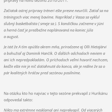
prípravy na novú sezónu 2010/2011.
Začiatok ostrej prípravy tréneri ešte presne neurčili. Zatiaľ sa na
tréningoch viac menej bavíme. Napríklad z Vassa sa vykľul
sľubný basketbalista ( smeje sa ). S kondičkou začneme v júni
a herná časť je predbežne naplánovaná na koniec júla
a august.
Je isté že A tím opúšťa okrem mňa, prirodzene aj Olli Hietajärvi
a bohužiaľ aj Dominik Hančík. O ďalších odchodoch neviem a
ani ich nepredpokladám. O príchodoch veľmi hovoriť nechcem,
keďže ešte nie je nič dotiahnuté do konca, ale je reálne že sa o
pár kvalitných hráčov pred sezónou posilníme.
Na otázku kto ho najviac v tejto sezóne prekvapil z Hurikánu
odpovedal takto:
Nikto ma extrémne nesklamal ani neprekvapil. Od viacerých