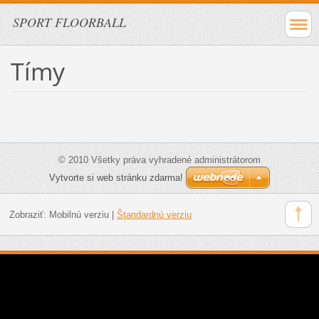
SPORT FLOORBALL
Tímy
© 2010 Všetky práva vyhradené administrátorom
Vytvorte si web stránku zdarma!
Zobraziť:
Mobilnú verziu
|
Štandardnú verziu